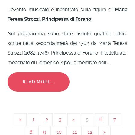
L'evento musicale è incentrato sulla figura di
Maria
Teresa Strozzi
,
Principessa di Forano.
Nel programma sono state inserite quattro lettere
scritte nella seconda metà del 1702 da Maria Teresa
Strozzi (1682-1748), Principessa di Forano, intellettuale,
mecenate di Domenico Zipoli e membro dell’...
READ MORE...
«
1
2
3
4
5
6
7
8
9
10
11
12
»