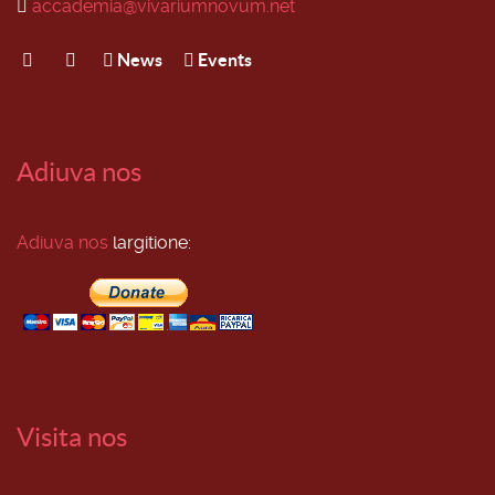
accademia@vivariumnovum.net
News
Events
Adiuva nos
Adiuva nos
largitione:
Visita nos