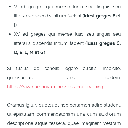
V ad greges qui mense Iunio seu linguis seu
litteraris discendis initium facient (
idest greges F et
I
)
XV ad greges qui mense Iulio seu linguis seu
litteraris discendis initium facient (
idest greges C,
D, E, L, M et G
)
Si fusius de scholis legere cupitis, inspicite,
quaesumus, hanc sedem:
https://vivariumnovum.net/distance-learning
.
Oramus igitur, quotquot hoc certamen adire student,
ut epistulam commendatoriam una cum studiorum
descriptione atque tessera, quae imaginem vestram