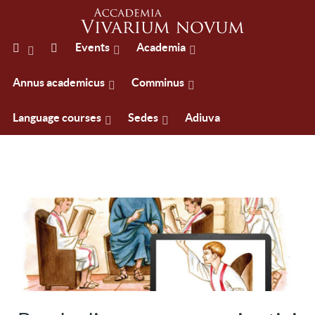
Events
Academia
Annus academicus
Comminus
Language courses
Sedes
Adiuva