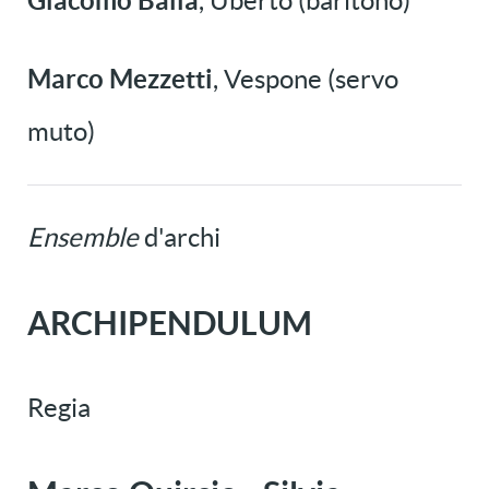
Giacomo Balla
, Uberto (baritono)
Marco Mezzetti
, Vespone (servo
muto)
Ensemble
d'archi
ARCHIPENDULUM
Regia