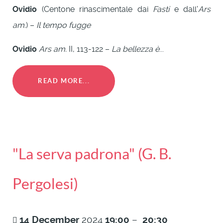
Ovidio
(Centone rinascimentale dai
Fasti
e dall'
Ars
am.
) –
Il tempo fugge
Ovidio
Ars am.
II, 113-122 –
La bellezza è
...
READ MORE...
"La serva padrona" (G. B.
Pergolesi)
14
December
2024
19:00
–
20:30