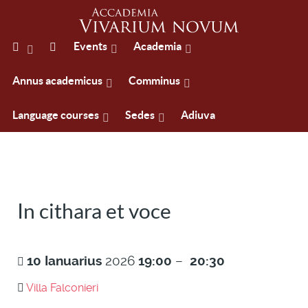
Events
Academia
Annus academicus
Comminus
Language courses
Sedes
Adiuva
In cithara et voce
10
Ianuarius
2026
19:00
–
20:30
Villa Falconieri