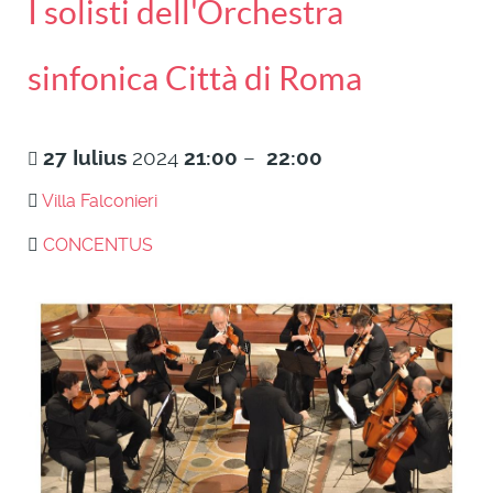
I solisti dell'Orchestra
sinfonica Città di Roma
27
Iulius
2024
21:00
–
22:00
Villa Falconieri
CONCENTUS