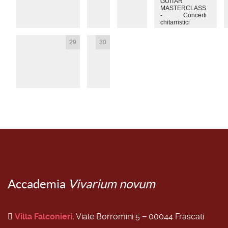
GUITAR
MASTERCLASS
- Concerti
chitarristici
29
30
Accademia
Vivarium novum
Villa Falconieri
, Viale Borromini 5 − 00044 Frascati