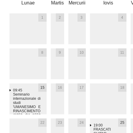
Lunae
Martis
Mercurii
Iovis
1
2
3
4
8
9
10
11
15
16
17
18
09:45
III
Seminario
internazionale di
studi
'UMANESIMO E
RINASCIMENTO
(1350 CA.-1550
CA.).
22
23
24
25
RICERCHE IN
19:00
CORSO E
FRASCATI
PROSPETTIVE'