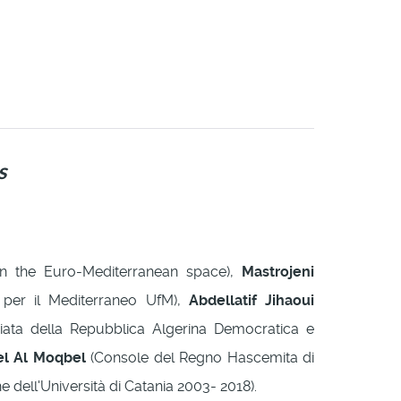
s
in the Euro-Mediterranean space),
Mastrojeni
 per il Mediterraneo UfM),
Abdellatif Jihaoui
iata della Repubblica Algerina Democratica e
el Al Moqbel
(Console del Regno Hascemita di
he dell'Università di Catania 2003- 2018).