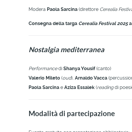
Modera
Paola Sarcina
(direttore
Cerealia Festiv
Consegna della targa
Cerealia Festival 2025
a
Nostalgia mediterranea
Performance
di
Shanya Yousif
(canto)
Valerio Mileto
(
oud
),
Arnaldo Vacca
(percussion
Paola Sarcina
e
Aziza Essalek
(
reading
di poesie
Modalità di partecipazione