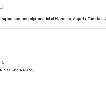
al
).
i rappresentanti diplomatici di Marocco, Algeria, Tunisia e
i),
 in italiano e arabo)