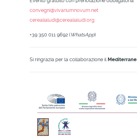
Evento gratuito con prenotazione obbligatoria:
convegni@vivariumnovum.net
cerealialudi@cerealialudi.org
+39 350 011 9692 (
WhatsApp
)
Si ringrazia per la collaborazione il
Mediterrane