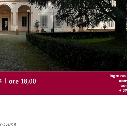
 novum
)