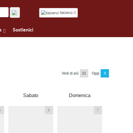
Italiano
s
Sostienici
Vedi di più
31
Oggi
9
Sabato
Domenica
5
6
7