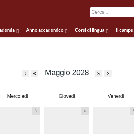
cademia
Anno accademico
Corsi di lingua
Il campu
Maggio 2028
‹
«
»
›
Mercoledì
Giovedì
Venerdì
3
4