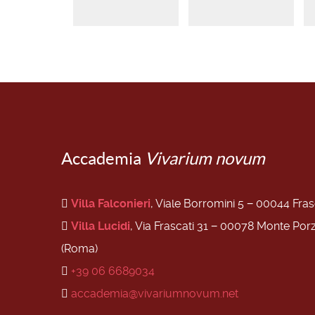
Accademia
Vivarium novum
Villa Falconieri
, Viale Borromini 5 − 00044 Fra
Villa Lucidi
, Via Frascati 31 − 00078 Monte Por
(Roma)
+39 06 6689034
accademia@vivariumnovum.net