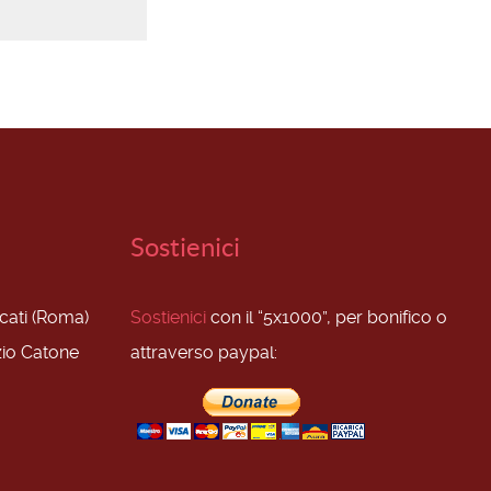
Sostienici
scati (Roma)
Sostienici
con il “5x1000”, per bonifico o
zio Catone
attraverso paypal: