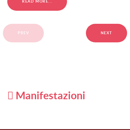
READ MORE...
PREV
NEXT
Ma­ni­fe­sta­zio­ni