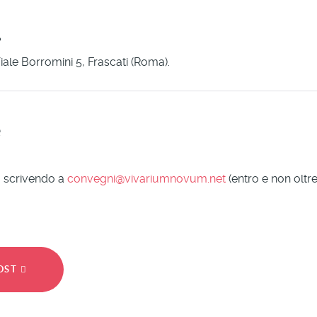
 Viale Borromini 5, Frascati (Roma).
e
a scrivendo a
convegni@vivariumnovum.net
(entro e non oltre
POST