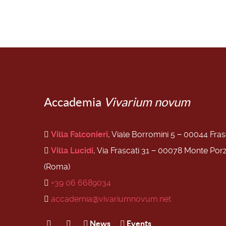
Accademia
Vivarium novum
Villa Falconieri
, Viale Borromini 5 − 00044 Fra
Villa Lucidi
, Via Frascati 31 − 00078 Monte Por
(Roma)
+39 06 6689034
accademia@vivariumnovum.net
News
Events