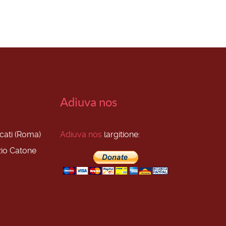
Adiuva nos
scati (Roma)
Adiuva nos
largitione:
zio Catone