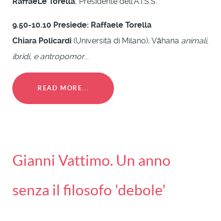
RaffaeLe Torella
, Presidente dell’A.I.S.S.
9.50-10.10 Presiede:
Raffaele Torella
Chiara Policardi
(Università di Milano), Vāhana
animali,
ibridi, e antropomor
...
READ MORE...
Gianni Vattimo. Un anno
senza il filosofo 'debole'