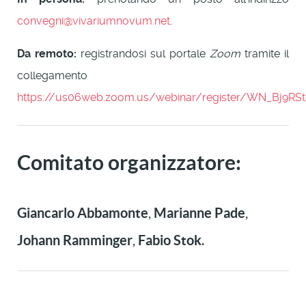
convegni@vivariumnovum.net
.
Da remoto:
registrandosi sul portale
Zoom
tramite il
collegamento
https://us06web.zoom.us/webinar/register/WN_Bj9RSt
Comitato organizzatore:
Giancarlo Abbamonte
Marianne Pade
,
,
Johann Ramminger
Fabio Stok
,
.