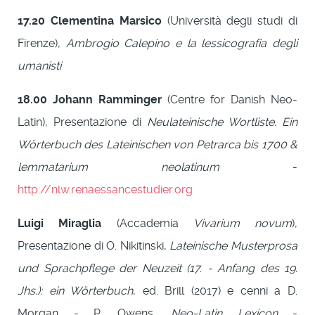
17.20
Clementina Marsico
(Università degli studi di
Firenze),
Ambrogio Calepino e la lessicografia degli
umanisti
18.00
Johann Ramminger
(Centre for Danish Neo-
Latin), Presentazione di
Neulateinische Wortliste. Ein
Wörterbuch des Lateinischen von Petrarca bis 1700 &
lemmatarium neolatinum
-
http://nlw.renaessancestudier.org
Luigi Miraglia
(Accademia
Vivarium novum
),
Presentazione di O. Nikitinski,
Lateinische Musterprosa
und Sprachpflege der Neuzeit (17. - Anfang des 19.
Jhs.): ein Wörterbuch
, ed. Brill (2017) e cenni a D.
Morgan - P. Owens,
Neo-Latin Lexicon
-