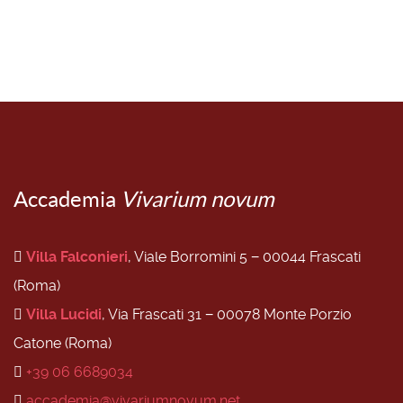
Accademia
Vivarium novum
Villa Falconieri
, Viale Borromini 5 − 00044 Frascati
(Roma)
Villa Lucidi
, Via Frascati 31 − 00078 Monte Porzio
Catone (Roma)
+39 06 6689034
accademia@vivariumnovum.net