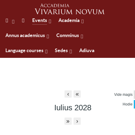
Events
Academia
Annus academicus
Comminus
Language courses
Sedes
Adiuva
‹
«
Vide magis
Hodie
Iulius 2028
»
›