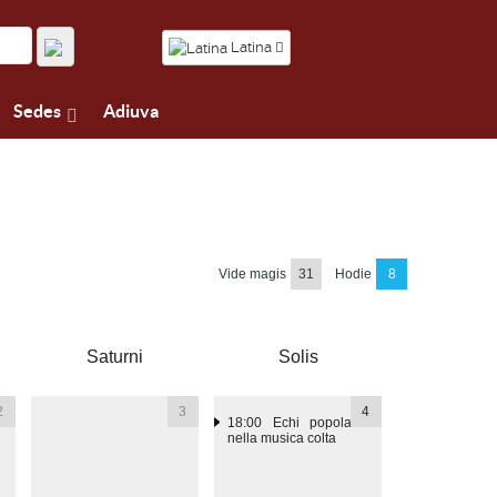
Latina
Sedes
Adiuva
Vide magis
31
Hodie
8
Saturni
Solis
2
3
4
18:00
Echi popolari
nella musica colta