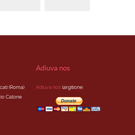
Adiuva nos
scati (Roma)
Adiuva nos
largitione:
zio Catone