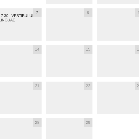
7
8
17:30
VESTIBULUM
LINGUAE
14
15
1
21
22
2
28
29