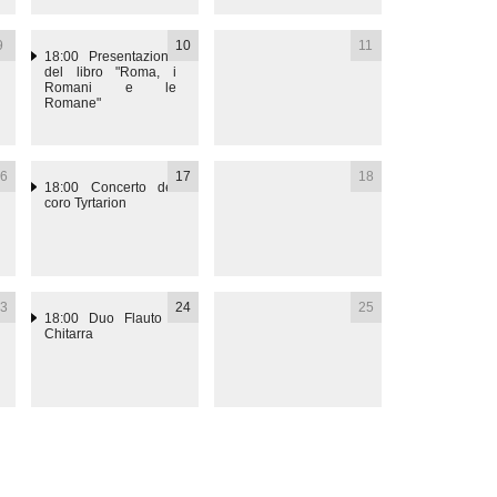
9
10
11
18:00
Presentazione
del libro "Roma, i
Romani e le
Romane"
6
17
18
18:00
Concerto del
coro Tyrtarion
3
24
25
18:00
Duo Flauto -
Chitarra