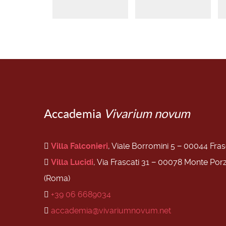
Accademia
Vivarium novum
Villa Falconieri
, Viale Borromini 5 − 00044 Fra
Villa Lucidi
, Via Frascati 31 − 00078 Monte Por
(Roma)
+39 06 6689034
accademia@vivariumnovum.net