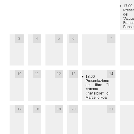
17:00
Prese
del 
"Acque
Franc
Bunse
19:00
Conce
3
4
5
6
7
piani
Matte
19:00
Conce
piani
Matte
10
11
12
13
14
18:00
Presentazione
del libro "Il
sistema
(in)visibile" di
Marcello Foa
17
18
19
20
21