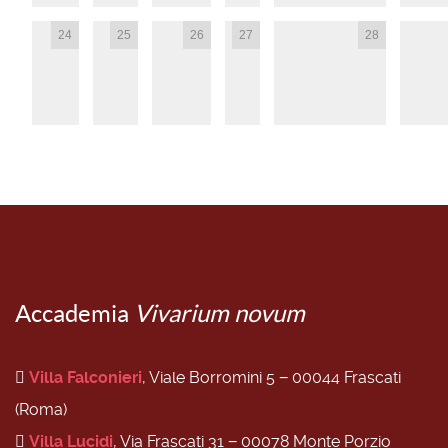
24
25
26
27
28
Accademia
Vivarium novum
Villa Falconieri
, Viale Borromini 5 − 00044 Frascati
(Roma)
Villa Lucidi
, Via Frascati 31 − 00078 Monte Porzio