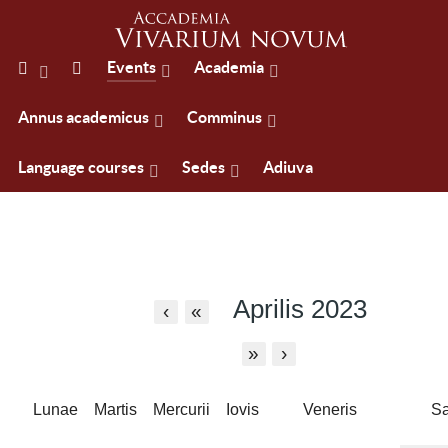
Events
Academia
Annus academicus
Comminus
Language courses
Sedes
Adiuva
Aprilis 2023
‹
«
»
›
Lunae
Martis
Mercurii
Iovis
Veneris
Sa