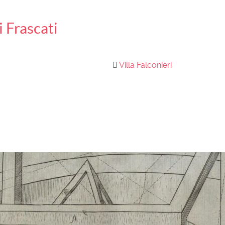
i Frascati
Villa Falconieri