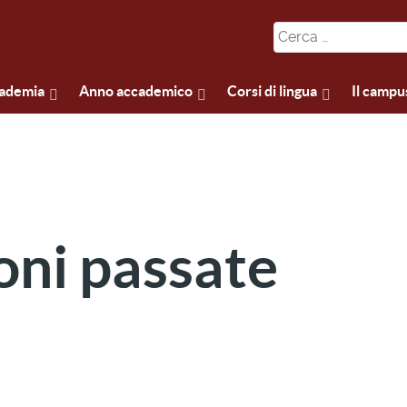
cademia
Anno accademico
Corsi di lingua
Il campu
oni passate