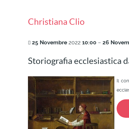
Christiana Clio
25
Novembre
2022
10:00
–
26
Novem
Storiografia ecclesiastica d
Il co
eccles