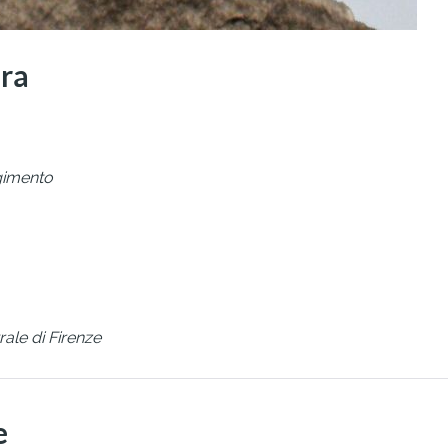
ura
rgimento
ale di Firenze
e