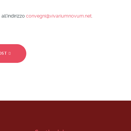
all'indirizzo
convegni@vivariumnovum.net
.
POST