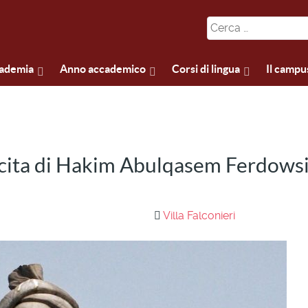
cademia
Anno accademico
Corsi di lingua
Il campu
ascita di Hakim Abulqasem Ferdows
Villa Falconieri