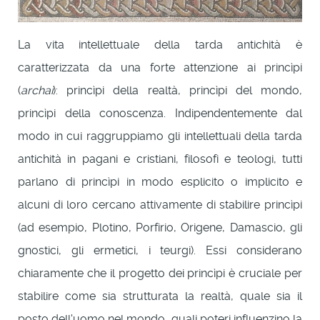
La vita intellettuale della tarda antichità è
caratterizzata da una forte attenzione ai princìpi
(
archai
): princìpi della realtà, princìpi del mondo,
princìpi della conoscenza. Indipendentemente dal
modo in cui raggruppiamo gli intellettuali della tarda
antichità in pagani e cristiani, filosofi e teologi, tutti
parlano di princìpi in modo esplicito o implicito e
alcuni di loro cercano attivamente di stabilire princìpi
(ad esempio, Plotino, Porfirio, Origene, Damascio, gli
gnostici, gli ermetici, i teurgi). Essi considerano
chiaramente che il progetto dei princìpi è cruciale per
stabilire come sia strutturata la realtà, quale sia il
posto dell'uomo nel mondo, quali poteri influenzino la