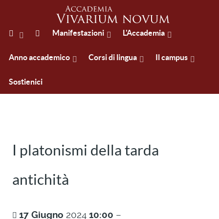
Manifestazioni
L'Accademia
Anno accademico
Corsi di lingua
Il campus
Sostienici
I platonismi della tarda
antichità
17
Giugno
2024
10:00
–