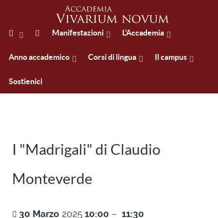
Manifestazioni
L'Accademia
Anno accademico
Corsi di lingua
Il campus
Sostienici
I "Madrigali" di Claudio
Monteverde
30
Marzo
2025
10:00
–
11:30