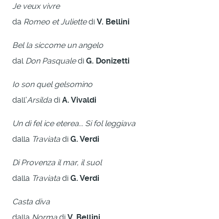
Je veux vivre
da
Romeo et Juliette
di
V. Bellini
Bel la siccome un angelo
dal
Don Pasquale
di
G. Donizetti
Io son quel gelsomino
dall'
Arsilda
di
A. Vivaldi
Un dì fel ice eterea... Si fol leggiava
dalla
Traviata
di
G. Verdi
Di Provenza il mar, il suol
dalla
Traviata
di
G. Verdi
Casta diva
dalla
Norma
di
V. Bellini