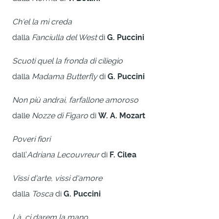
Ch'el la mi creda
dalla
Fanciulla del West
di
G. Puccini
Scuoti quel la fronda di ciliegio
dalla
Madama Butterfly
di
G. Puccini
Non più andrai, farfallone amoroso
dalle
Nozze di Figaro
di
W. A. Mozart
Poveri fiori
dall'
Adriana Lecouvreur
di
F. Cilea
Vissi d'arte, vissi d'amore
dalla
Tosca
di
G. Puccini
Là, ci darem la mano