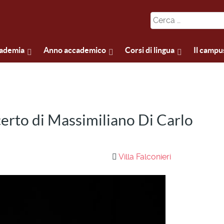
cademia
Anno accademico
Corsi di lingua
Il campu
certo di Massimiliano Di Carlo
Villa Falconieri