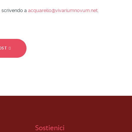
a scrivendo a
acquarello@vivariumnovum.net
.
POST
Sostienici