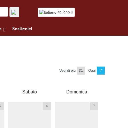
Italiano
s
Sostienici
Vedi di più
31
Oggi
7
Sabato
Domenica
5
6
7