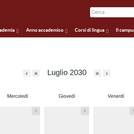
cademia
Anno accademico
Corsi di lingua
Il campu
Luglio 2030
‹
«
»
›
Mercoledì
Giovedì
Venerdì
3
4