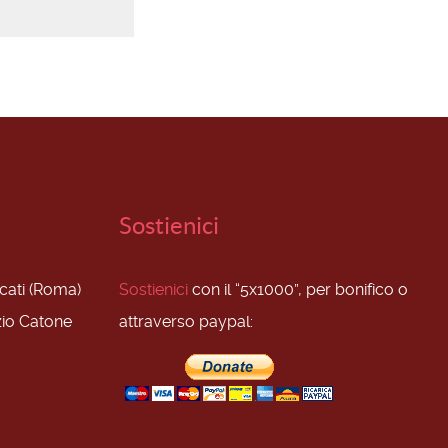
Sostienici
scati (Roma)
Sostienici
con il “5x1000”, per bonifico o
zio Catone
attraverso paypal: