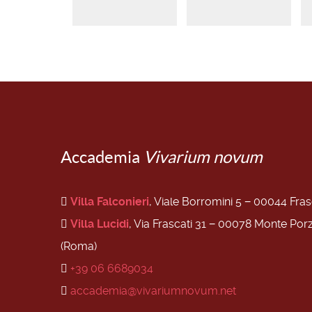
Accademia
Vivarium novum
Villa Falconieri
, Viale Borromini 5 − 00044 Fra
Villa Lucidi
, Via Frascati 31 − 00078 Monte Por
(Roma)
+39 06 6689034
accademia@vivariumnovum.net