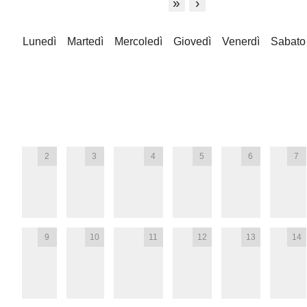
»
›
Lunedì
Martedì
Mercoledì
Giovedì
Venerdì
Sabato
2
3
4
5
6
7
9
10
11
12
13
14