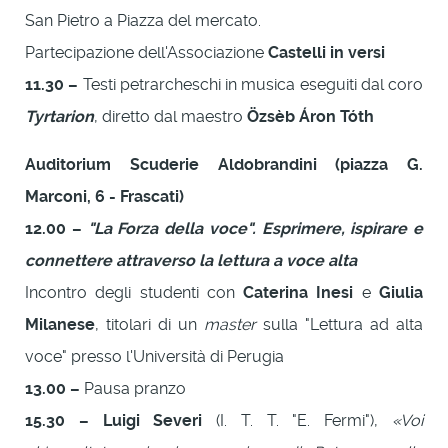
San Pietro a Piazza del mercato.
Partecipazione dell'Associazione
Castelli in versi
11.30 –
Testi petrarcheschi in musica eseguiti dal coro
Tyrtarion
, diretto dal maestro
Özsèb Áron Tóth
Auditorium Scuderie Aldobrandini (piazza G.
Marconi, 6 - Frascati)
12.00 –
"La Forza della voce". Esprimere, ispirare e
connettere attraverso la lettura a voce alta
Incontro degli studenti con
Caterina Inesi
e
Giulia
Milanese
, titolari di un
master
sulla "Lettura ad alta
voce" presso l'Università di Perugia
13.00 –
Pausa pranzo
15.30 – Luigi Severi
(I. T. T. "E. Fermi"),
«Voi