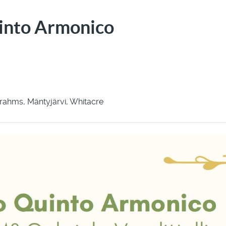
into Armonico
 Brahms, Mäntyjärvi, Whitacre