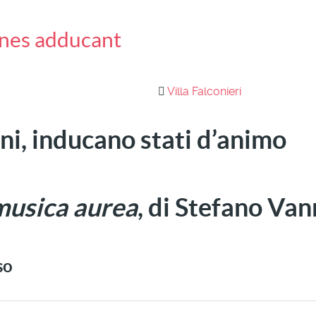
iones adducant
Villa Falconieri
toni, inducano stati d’animo
usica aurea
, di Stefano Va
so