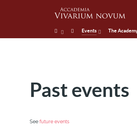
Events
The Academ
Past events
See
future events