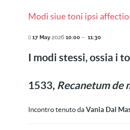
Modi siue toni ipsi affect
17
May
2026
10:00
–
11:30
I modi stessi, ossia i 
1533,
Recanetum de m
Incontro tenuto da
Vania Dal Ma