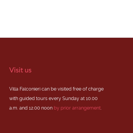
Visit us
Villa Falconieri can be visited free of charge
with guided tours every Sunday at 10.00
a.m. and 12.00 noon
by prior arrangement
.