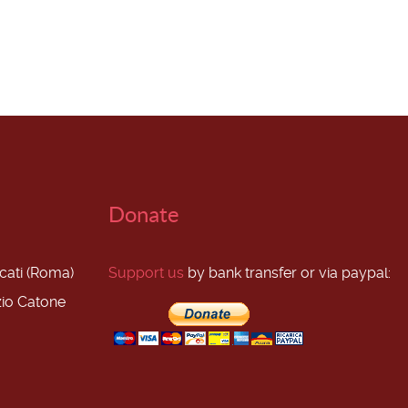
Donate
scati (Roma)
Support us
by bank transfer or via paypal:
zio Catone