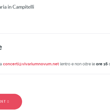
ia in Campitelli
e
 a
concerti@vivariumnovum.net
(entro e non oltre le
ore 16
POST