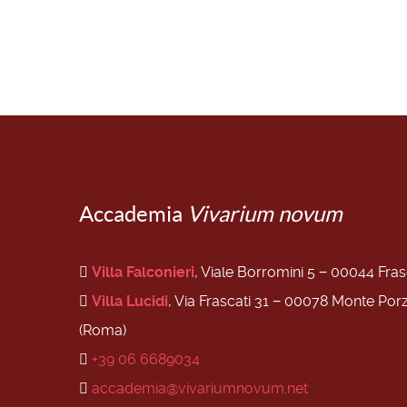
Accademia
Vivarium novum
Villa Falconieri
, Viale Borromini 5 − 00044 Fra
Villa Lucidi
, Via Frascati 31 − 00078 Monte Por
(Roma)
+39 06 6689034
accademia@vivariumnovum.net