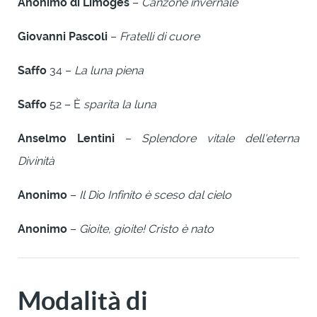
Anonimo di Limoges
–
Canzone invernale
Giovanni Pascoli
–
Fratelli di cuore
Saffo
34 –
La luna piena
Saffo
52 – È
sparita la luna
Anselmo Lentini
–
Splendore vitale dell'eterna
Divinità
Anonimo
–
Il Dio Infinito è sceso dal cielo
Anonimo
–
Gioite, gioite! Cristo è nato
Modalità di