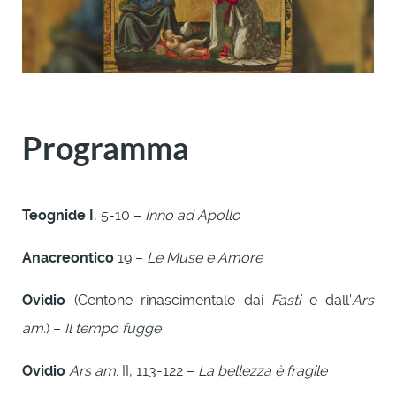
Programma
Teognide I
, 5-10 –
Inno ad Apollo
Anacreontico
19 –
Le Muse e Amore
Ovidio
(Centone rinascimentale dai
Fasti
e dall'
Ars
am.
) –
Il tempo fugge
Ovidio
Ars am.
II, 113-122 –
La bellezza è fragile