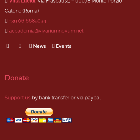
Villa Lucidi
, Via Frascati 31 − 00078 Monte Porzio
Catone (Roma)
+39 06 6689034
accademia@vivariumnovum.net
News
Events
Donate
Support us
by bank transfer or via paypal: