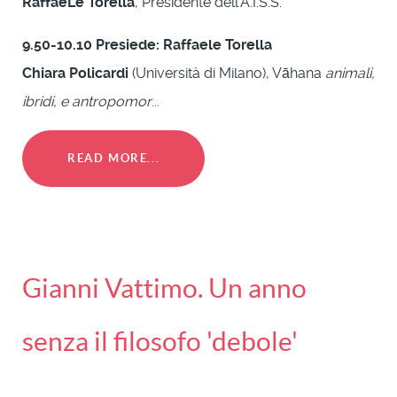
RaffaeLe Torella
, Presidente dell’A.I.S.S.
9.50-10.10 Presiede:
Raffaele Torella
Chiara Policardi
(Università di Milano), Vāhana
animali,
ibridi, e antropomor
...
READ MORE...
Gianni Vattimo. Un anno
senza il filosofo 'debole'