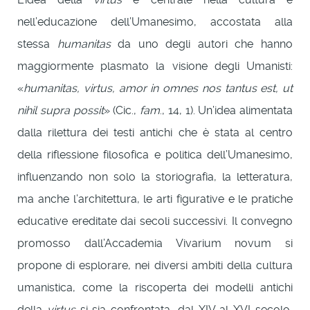
nell’educazione dell’Umanesimo, accostata alla
stessa
humanitas
da uno degli autori che hanno
maggiormente plasmato la visione degli Umanisti:
«
humanitas, virtus, amor in omnes nos tantus est, ut
nihil supra possit
» (Cic.,
fam
., 14, 1). Un’idea alimentata
dalla rilettura dei testi antichi che è stata al centro
della riflessione filosofica e politica dell’Umanesimo,
influenzando non solo la storiografia, la letteratura,
ma anche l’architettura, le arti figurative e le pratiche
educative ereditate dai secoli successivi. Il convegno
promosso dall’Accademia Vivarium novum si
propone di esplorare, nei diversi ambiti della cultura
umanistica, come la riscoperta dei modelli antichi
della
virtus
si sia confrontata, dal XIV al XVI secolo,