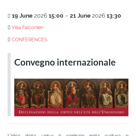
19
June
2026
15:00
–
21
June
2026
13:30
Villa Falconieri
CONFERENCES
Convegno internazionale
L’idea della
virtus
è centrale nella cultura e